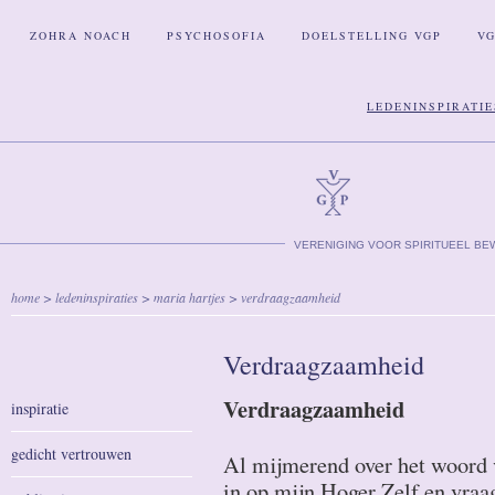
ZOHRA NOACH
PSYCHOSOFIA
DOELSTELLING VGP
V
LEDENINSPIRATIE
VERENIGING VOOR SPIRITUEEL BE
home
>
ledeninspiraties
>
maria hartjes
> verdraagzaamheid
Verdraagzaamheid
Verdraagzaamheid
inspiratie
gedicht vertrouwen
Al mijmerend over het woord 
in op mijn Hoger Zelf en vraag