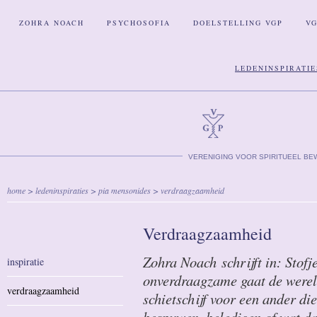
ZOHRA NOACH
PSYCHOSOFIA
DOELSTELLING VGP
V
LEDENINSPIRATIE
VERENIGING VOOR SPIRITUEEL BE
home
>
ledeninspiraties
>
pia mensonides
> verdraagzaamheid
Verdraagzaamheid
Zohra Noach schrijft in: Stofj
inspiratie
onverdraagzame gaat de wereld
verdraagzaamheid
schietschijf voor een ander d